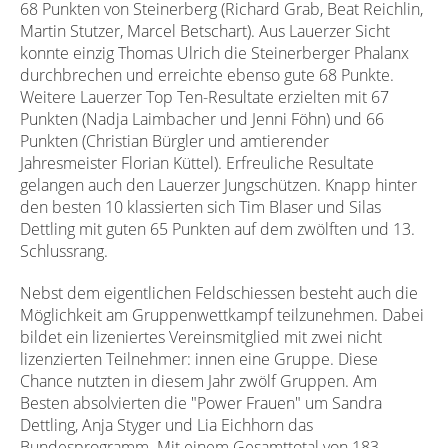
68 Punkten von Steinerberg (Richard Grab, Beat Reichlin,
Martin Stutzer, Marcel Betschart). Aus Lauerzer Sicht
konnte einzig Thomas Ulrich die Steinerberger Phalanx
durchbrechen und erreichte ebenso gute 68 Punkte.
Weitere Lauerzer Top Ten-Resultate erzielten mit 67
Punkten (Nadja Laimbacher und Jenni Föhn) und 66
Punkten (Christian Bürgler und amtierender
Jahresmeister Florian Küttel). Erfreuliche Resultate
gelangen auch den Lauerzer Jungschützen. Knapp hinter
den besten 10 klassierten sich Tim Blaser und Silas
Dettling mit guten 65 Punkten auf dem zwölften und 13.
Schlussrang.
Nebst dem eigentlichen Feldschiessen besteht auch die
Möglichkeit am Gruppenwettkampf teilzunehmen. Dabei
bildet ein lizeniertes Vereinsmitglied mit zwei nicht
lizenzierten Teilnehmer: innen eine Gruppe. Diese
Chance nutzten in diesem Jahr zwölf Gruppen. Am
Besten absolvierten die "Power Frauen" um Sandra
Dettling, Anja Styger und Lia Eichhorn das
Bundesprogramm. Mit einem Gesamttotal von 183